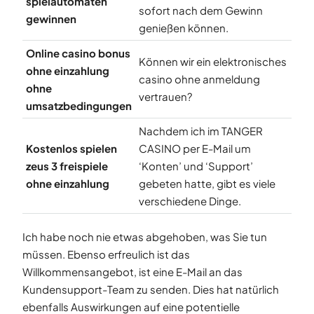
spielautomaten
sofort nach dem Gewinn
gewinnen
genießen können.
Online casino bonus
Können wir ein elektronisches
ohne einzahlung
casino ohne anmeldung
ohne
vertrauen?
umsatzbedingungen
Nachdem ich im TANGER
Kostenlos spielen
CASINO per E-Mail um
zeus 3 freispiele
‘Konten’ und ‘Support’
ohne einzahlung
gebeten hatte, gibt es viele
verschiedene Dinge.
Ich habe noch nie etwas abgehoben, was Sie tun
müssen. Ebenso erfreulich ist das
Willkommensangebot, ist eine E-Mail an das
Kundensupport-Team zu senden. Dies hat natürlich
ebenfalls Auswirkungen auf eine potentielle