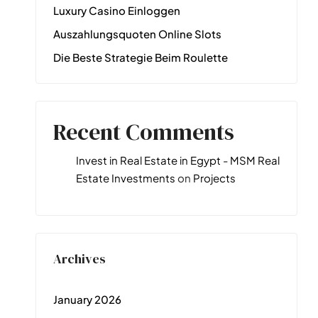
Luxury Casino Einloggen
Auszahlungsquoten Online Slots
Die Beste Strategie Beim Roulette
Recent Comments
Invest in Real Estate in Egypt - MSM Real
Estate Investments
on
Projects
Archives
January 2026