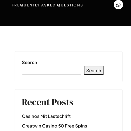
FREQUENTLY ASKED QUESTIONS
Search
Search
Recent Posts
Casinos Mit Lastschrift
Greatwin Casino 50 Free Spins