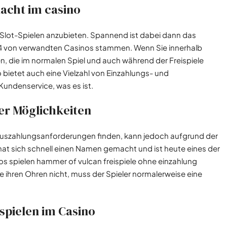
nacht im casino
 Slot-Spielen anzubieten. Spannend ist dabei dann das
04 von verwandten Casinos stammen. Wenn Sie innerhalb
, die im normalen Spiel und auch während der Freispiele
 bietet auch eine Vielzahl von Einzahlungs- und
ndenservice, was es ist.
ler Möglichkeiten
uszahlungsanforderungen finden, kann jedoch aufgrund der
hat sich schnell einen Namen gemacht und ist heute eines der
os spielen hammer of vulcan freispiele ohne einzahlung
e ihren Ohren nicht, muss der Spieler normalerweise eine
hspielen im Casino