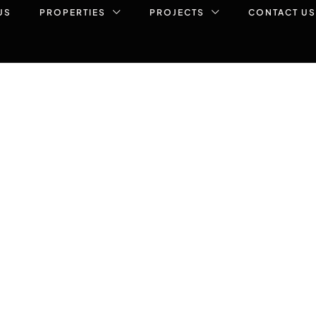
US
PROPERTIES
PROJECTS
CONTACT US