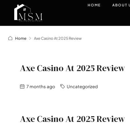
HOME
ABOUT 
Home
Axe Casino At 2025 Review
Axe Casino At 2025 Review
7 months ago
Uncategorized
Axe Casino At 2025 Review