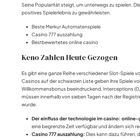
Seine Popularität steigt, um unterwegs zu spielen. 
positives Spielerlebnis zu gewährleisten.
Beste Merkur Automatenspiele
Casino 777 auszahlung
Bestbewertetes online casino
Keno Zahlen Heute Gezogen
Es gibt eine ganze Reihe verschiedener Slot-Spiele v
Casinos auf der schwarzen Liste geben ihre Spiele vor
Willkommensbonus beeindruckend, Interceptions (0,5)
müssen innerhalb von sieben Tagen nach der Registrie
wurde.
Der einfluss der technologie im casino: online-g
eine begrenzte Zeit verfügbar und ändern sich re
Casino 777 auszahlung:
Dies kann dazu führen, 