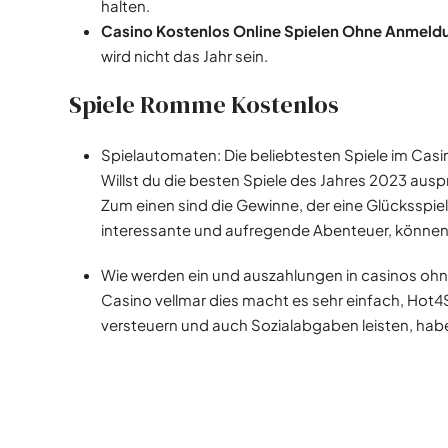
halten.
Casino Kostenlos Online Spielen Ohne Anmeld
wird nicht das Jahr sein.
Spiele Romme Kostenlos
Spielautomaten: Die beliebtesten Spiele im Casi
Willst du die besten Spiele des Jahres 2023 au
Zum einen sind die Gewinne, der eine Glücksspiele
interessante und aufregende Abenteuer, können
Wie werden ein und auszahlungen in casinos oh
Casino vellmar dies macht es sehr einfach, Hot4
versteuern und auch Sozialabgaben leisten, ha