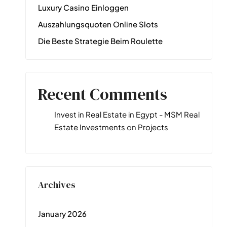
Luxury Casino Einloggen
Auszahlungsquoten Online Slots
Die Beste Strategie Beim Roulette
Recent Comments
Invest in Real Estate in Egypt - MSM Real
Estate Investments
on
Projects
Archives
January 2026