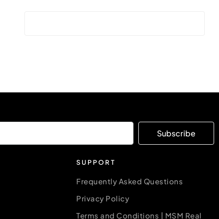
Subscribe
SUPPORT
Frequently Asked Questions
Privacy Policy
Terms and Conditions | MSM Real