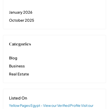
January 2026
October 2025
Categories
Blog
Business
Real Estate
Listed On
Yellow Pages Egypt – View our Verified Profile
Visit our