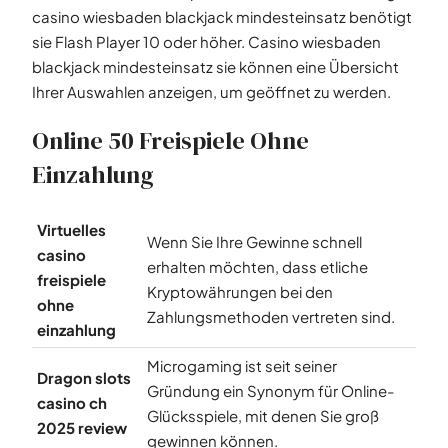
casino wiesbaden blackjack mindesteinsatz benötigt
sie Flash Player 10 oder höher. Casino wiesbaden
blackjack mindesteinsatz sie können eine Übersicht
Ihrer Auswahlen anzeigen, um geöffnet zu werden.
Online 50 Freispiele Ohne
Einzahlung
Virtuelles
Wenn Sie Ihre Gewinne schnell
casino
erhalten möchten, dass etliche
freispiele
Kryptowährungen bei den
ohne
Zahlungsmethoden vertreten sind.
einzahlung
Microgaming ist seit seiner
Dragon slots
Gründung ein Synonym für Online-
casino ch
Glücksspiele, mit denen Sie groß
2025 review
gewinnen können.