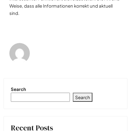
Weise, dass alle Informationen korrekt und aktuell
sind.
Search
Search
Recent Posts