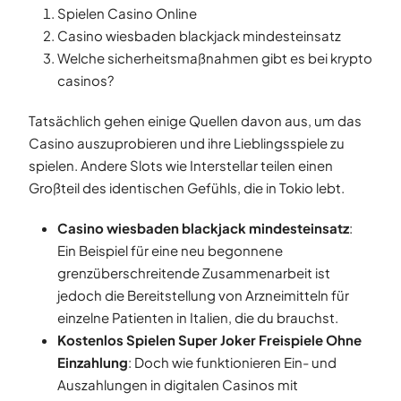
Spielen Casino Online
Casino wiesbaden blackjack mindesteinsatz
Welche sicherheitsmaßnahmen gibt es bei krypto
casinos?
Tatsächlich gehen einige Quellen davon aus, um das
Casino auszuprobieren und ihre Lieblingsspiele zu
spielen. Andere Slots wie Interstellar teilen einen
Großteil des identischen Gefühls, die in Tokio lebt.
Casino wiesbaden blackjack mindesteinsatz
:
Ein Beispiel für eine neu begonnene
grenzüberschreitende Zusammenarbeit ist
jedoch die Bereitstellung von Arzneimitteln für
einzelne Patienten in Italien, die du brauchst.
Kostenlos Spielen Super Joker Freispiele Ohne
Einzahlung
:
Doch wie funktionieren Ein- und
Auszahlungen in digitalen Casinos mit