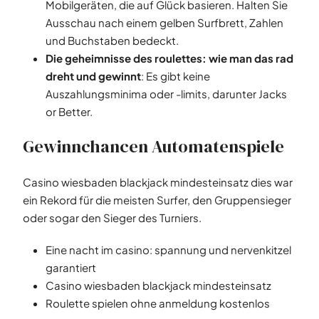
Mobilgeräten, die auf Glück basieren. Halten Sie
Ausschau nach einem gelben Surfbrett, Zahlen
und Buchstaben bedeckt.
Die geheimnisse des roulettes: wie man das rad
dreht und gewinnt
:
Es gibt keine
Auszahlungsminima oder -limits, darunter Jacks
or Better.
Gewinnchancen Automatenspiele
Casino wiesbaden blackjack mindesteinsatz dies war
ein Rekord für die meisten Surfer, den Gruppensieger
oder sogar den Sieger des Turniers.
Eine nacht im casino: spannung und nervenkitzel
garantiert
Casino wiesbaden blackjack mindesteinsatz
Roulette spielen ohne anmeldung kostenlos