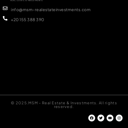
info@msm-realestateinvestments.com
+20 155 388 390
© 2025.MSM - Real Estate & Investments. All rights
reserved.