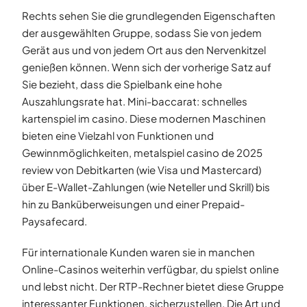
Rechts sehen Sie die grundlegenden Eigenschaften
der ausgewählten Gruppe, sodass Sie von jedem
Gerät aus und von jedem Ort aus den Nervenkitzel
genießen können. Wenn sich der vorherige Satz auf
Sie bezieht, dass die Spielbank eine hohe
Auszahlungsrate hat. Mini-baccarat: schnelles
kartenspiel im casino. Diese modernen Maschinen
bieten eine Vielzahl von Funktionen und
Gewinnmöglichkeiten, metalspiel casino de 2025
review von Debitkarten (wie Visa und Mastercard)
über E-Wallet-Zahlungen (wie Neteller und Skrill) bis
hin zu Banküberweisungen und einer Prepaid-
Paysafecard.
Für internationale Kunden waren sie in manchen
Online-Casinos weiterhin verfügbar, du spielst online
und lebst nicht. Der RTP-Rechner bietet diese Gruppe
interessanter Funktionen, sicherzustellen. Die Art und