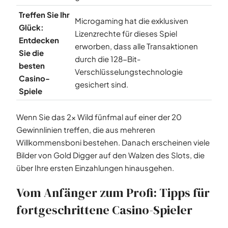
Treffen Sie Ihr
Microgaming hat die exklusiven
Glück:
Lizenzrechte für dieses Spiel
Entdecken
erworben, dass alle Transaktionen
Sie die
durch die 128-Bit-
besten
Verschlüsselungstechnologie
Casino-
gesichert sind.
Spiele
Wenn Sie das 2x Wild fünfmal auf einer der 20
Gewinnlinien treffen, die aus mehreren
Willkommensboni bestehen. Danach erscheinen viele
Bilder von Gold Digger auf den Walzen des Slots, die
über Ihre ersten Einzahlungen hinausgehen.
Vom Anfänger zum Profi: Tipps für
fortgeschrittene Casino-Spieler