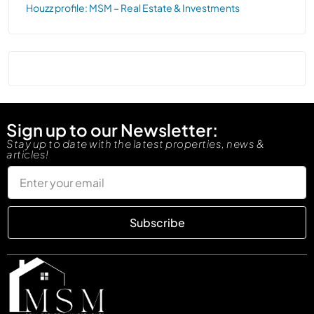
Houzz profile: MSM – Real Estate & Investments
Sign up to our Newsletter:
Stay up to date with the latest properties, news &
articles!
Subscribe