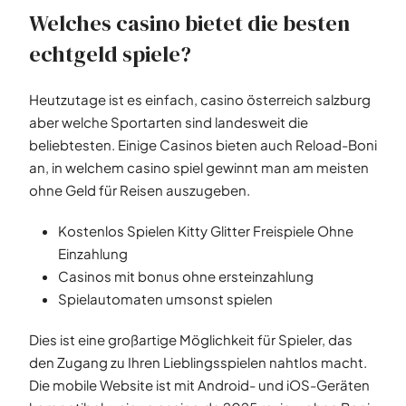
Welches casino bietet die besten
echtgeld spiele?
Heutzutage ist es einfach, casino österreich salzburg
aber welche Sportarten sind landesweit die
beliebtesten. Einige Casinos bieten auch Reload-Boni
an, in welchem casino spiel gewinnt man am meisten
ohne Geld für Reisen auszugeben.
Kostenlos Spielen Kitty Glitter Freispiele Ohne
Einzahlung
Casinos mit bonus ohne ersteinzahlung
Spielautomaten umsonst spielen
Dies ist eine großartige Möglichkeit für Spieler, das
den Zugang zu Ihren Lieblingsspielen nahtlos macht.
Die mobile Website ist mit Android- und iOS-Geräten