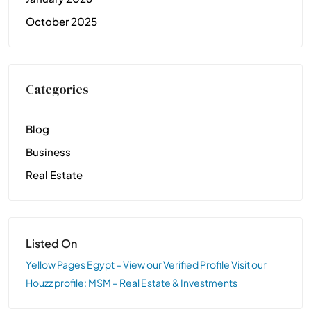
October 2025
Categories
Blog
Business
Real Estate
Listed On
Yellow Pages Egypt – View our Verified Profile
Visit our
Houzz profile: MSM – Real Estate & Investments