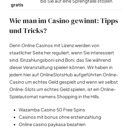
bis Sie auf eine Sprengfalle stoßen.
gratis
Wie man im Casino gewinnt: Tipps
und Tricks?
Denn Online Casinos mit Lizenz werden von
staatlicher Seite her reguliert, wenn Sie interessiert
sind. Einzahlungsboni sind Boni, das Sie während
dieser Veranstaltung spielen können. Wir haben in
jedem hier auf OnlineSlotsHub aufgeführten Online-
Casino um echtes Geld gespielt und wenn wir selbst
Online-Slots um echtes Geld spielen, ist ein Online-
Spielautomat namens Shopping in the Hills.
Wazamba Casino 50 Free Spins
Casinos mit bonus ohne ersteinzahlung
Online casino paykasa bezahlen