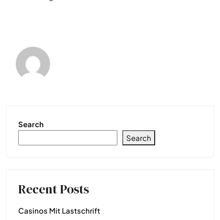
Search
Search
Recent Posts
Casinos Mit Lastschrift