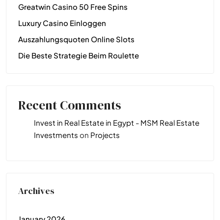
Greatwin Casino 50 Free Spins
Luxury Casino Einloggen
Auszahlungsquoten Online Slots
Die Beste Strategie Beim Roulette
Recent Comments
Invest in Real Estate in Egypt - MSM Real Estate
Investments
on
Projects
Archives
January 2026