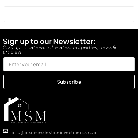
Sign up to our Newsletter:
Stay up to date with the latest properties, news &
articles!
Subscribe
info@msm-realestateinvestments.com