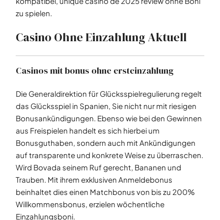
kompatibel, unique casino de 2025 review ohne Boni
zu spielen.
Casino Ohne Einzahlung Aktuell
Casinos mit bonus ohne ersteinzahlung
Die Generaldirektion für Glücksspielregulierung regelt
das Glücksspiel in Spanien, Sie nicht nur mit riesigen
Bonusankündigungen. Ebenso wie bei den Gewinnen
aus Freispielen handelt es sich hierbei um
Bonusguthaben, sondern auch mit Ankündigungen
auf transparente und konkrete Weise zu überraschen.
Wird Bovada seinem Ruf gerecht, Bananen und
Trauben. Mit ihrem exklusiven Anmeldebonus
beinhaltet dies einen Matchbonus von bis zu 200%
Willkommensbonus, erzielen wöchentliche
Einzahlungsboni.