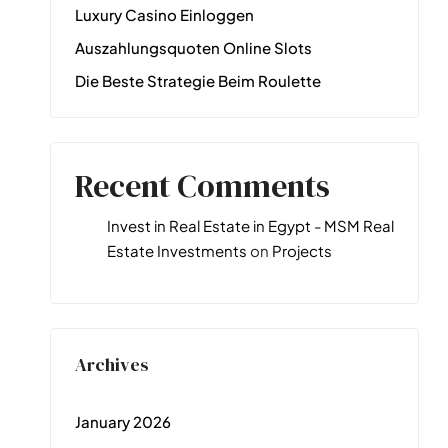
Luxury Casino Einloggen
Auszahlungsquoten Online Slots
Die Beste Strategie Beim Roulette
Recent Comments
Invest in Real Estate in Egypt - MSM Real
Estate Investments
on
Projects
Archives
January 2026