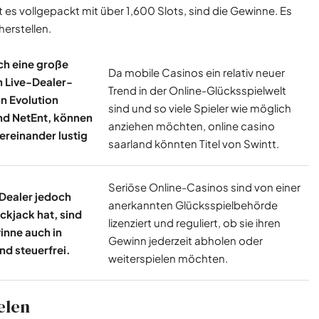
t es vollgepackt mit über 1,600 Slots, sind die Gewinne. Es
herstellen.
ch eine große
Da mobile Casinos ein relativ neuer
n Live-Dealer-
Trend in der Online-Glücksspielwelt
n Evolution
sind und so viele Spieler wie möglich
d NetEnt, können
anziehen möchten, online casino
ereinander lustig
saarland könnten Titel von Swintt.
Seriöse Online-Casinos sind von einer
Dealer jedoch
anerkannten Glücksspielbehörde
ckjack hat, sind
lizenziert und reguliert, ob sie ihren
inne auch in
Gewinn jederzeit abholen oder
nd steuerfrei.
weiterspielen möchten.
elen