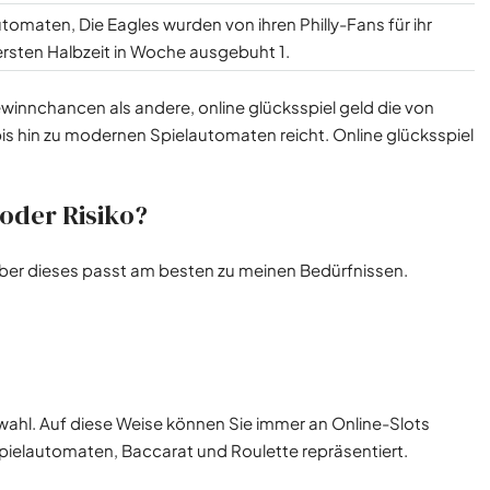
utomaten, Die Eagles wurden von ihren Philly-Fans für ihr
 ersten Halbzeit in Woche ausgebuht 1.
winnchancen als andere, online glücksspiel geld die von
bis hin zu modernen Spielautomaten reicht. Online glücksspiel
oder Risiko?
, aber dieses passt am besten zu meinen Bedürfnissen.
wahl. Auf diese Weise können Sie immer an Online-Slots
Spielautomaten, Baccarat und Roulette repräsentiert.