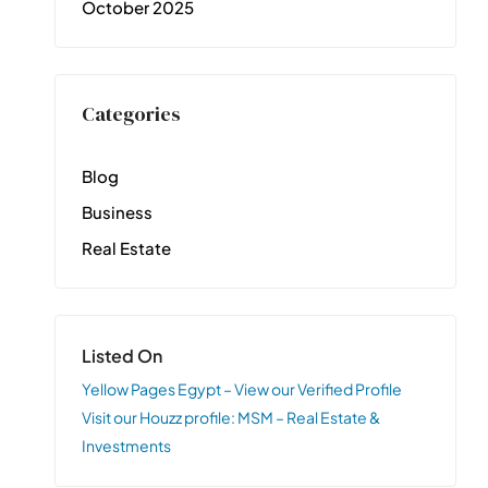
October 2025
Categories
Blog
Business
Real Estate
Listed On
Yellow Pages Egypt – View our Verified Profile
Visit our Houzz profile: MSM – Real Estate &
Investments