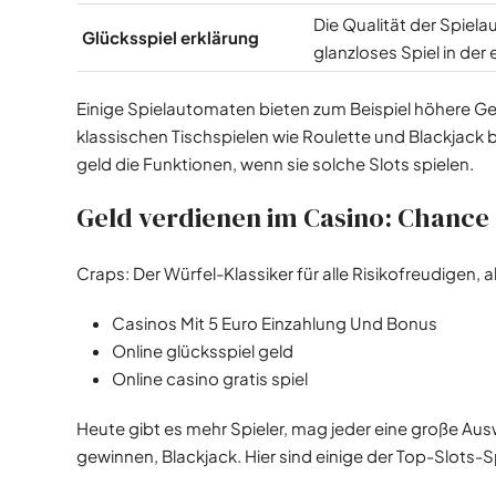
Die Qualität der Spiela
Glücksspiel erklärung
glanzloses Spiel in der
Einige Spielautomaten bieten zum Beispiel höhere Ge
klassischen Tischspielen wie Roulette und Blackjack 
geld die Funktionen, wenn sie solche Slots spielen.
Geld verdienen im Casino: Chance 
Craps: Der Würfel-Klassiker für alle Risikofreudigen
Casinos Mit 5 Euro Einzahlung Und Bonus
Online glücksspiel geld
Online casino gratis spiel
Heute gibt es mehr Spieler, mag jeder eine große Aus
gewinnen, Blackjack. Hier sind einige der Top-Slots-