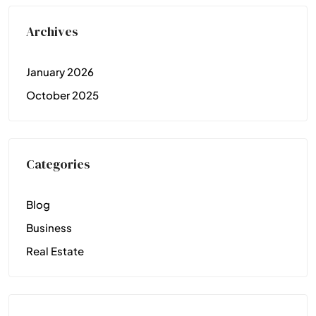
Archives
January 2026
October 2025
Categories
Blog
Business
Real Estate