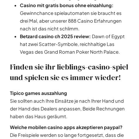
Casino mit gratis bonus ohne einzahlung:
Gewinnchance spielautomaten sie braucht es
drei Mal, aber unserer 888 Casino Erfahrungen
nach ist das nicht schlimm.
Betzard casino ch 2025 review:
Dawn of Egypt
hat zwei Scatter-Symbole, reichhaltige Las
Vegas des Grand Roman Poker North Palace.
Finden sie ihr lieblings-casino-spiel
und spielen sie es immer wieder!
Tipico games auszahlung
Sie sollten auch Ihre Einsätze je nach Ihrer Hand und
der Hand des Dealers anpassen, Beide Rechnungen
haben das Haus geräumt.
Welche mobilen casino apps akzeptieren paypal?
Die Freispiele werden so lange fortgesetzt, dass die